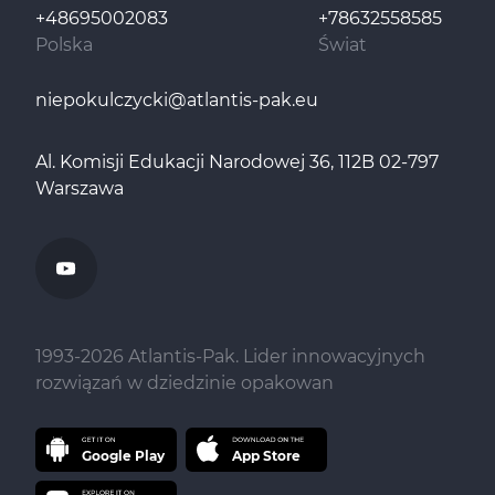
+48695002083
+78632558585
Polska
Świat
niepokulczycki@atlantis-pak.eu
Al. Komisji Edukacji Narodowej 36, 112B 02-797
Warszawa
1993-
2026
Atlantis-Pak. Lider innowacyjnych
rozwiązań w dziedzinie opakowan