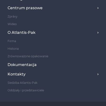
Сentrum prasowe
Zprávy
Wideo
O Atlantis-Pak
Firma
Historia
Zrównoważone opakowanie
Dokumentacja
Kontakty
Siedziba Atlantis-Pak
Oddziały i przedstawiciele