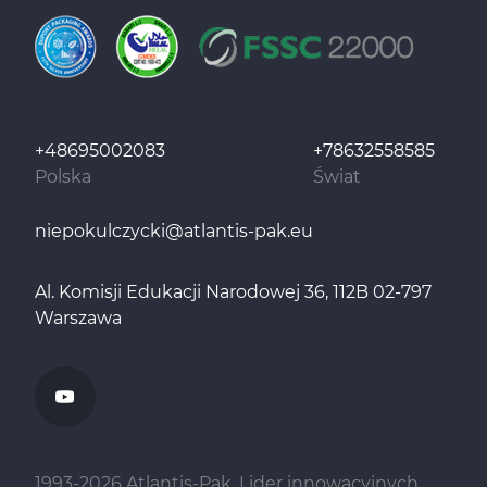
+48695002083
+78632558585
Polska
Świat
niepokulczycki@atlantis-pak.eu
Al. Komisji Edukacji Narodowej 36, 112B 02-797
Warszawa
1993-
2026
Atlantis-Pak. Lider innowacyjnych